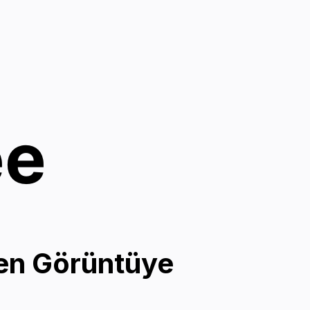
ee
den Görüntüye