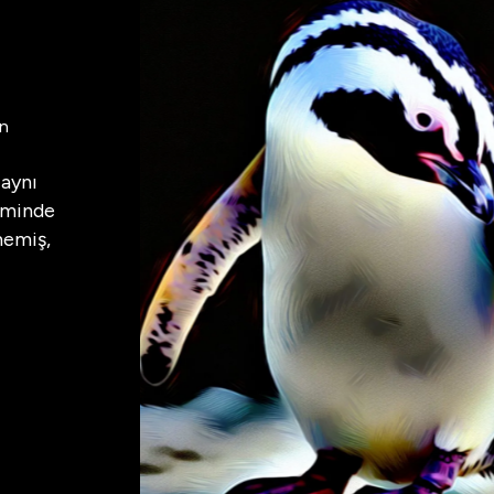
un
 aynı
iminde
memiş,