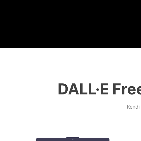
DALL·E Free
Kendi