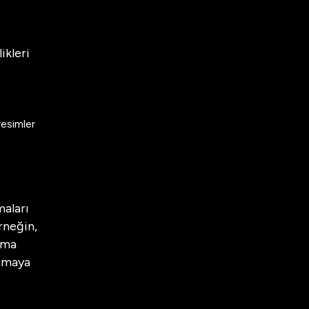
ikleri
resimler
maları
rneğin,
ama
lamaya