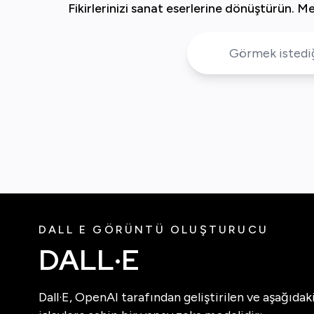
Fikirlerinizi sanat eserlerine dönüştürün. M
DALL E GÖRÜNTÜ OLUŞTURUCU
DALL·E
Dall·E, OpenAI tarafından geliştirilen ve aşağıdak